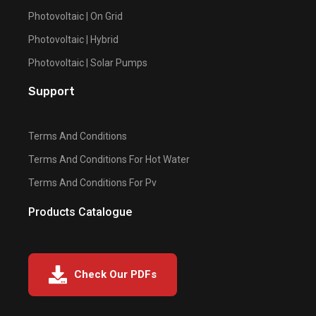
Photovoltaic | On Grid
Photovoltaic | Hybrid
Photovoltaic | Solar Pumps
Support
Terms And Conditions
Terms And Conditions For Hot Water
Terms And Conditions For Pv
Products Catalogue
Check Our PDFs