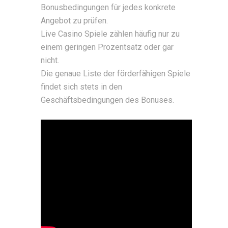
Bonusbedingungen für jedes konkrete
Angebot zu prüfen.
Live Casino Spiele zählen häufig nur zu
einem geringen Prozentsatz oder gar
nicht.
Die genaue Liste der förderfähigen Spiele
findet sich stets in den
Geschäftsbedingungen des Bonuses.