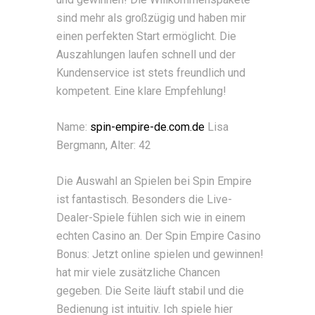
sind mehr als großzügig und haben mir
einen perfekten Start ermöglicht. Die
Auszahlungen laufen schnell und der
Kundenservice ist stets freundlich und
kompetent. Eine klare Empfehlung!
Name:
spin-empire-de.com.de
Lisa
Bergmann, Alter: 42
Die Auswahl an Spielen bei Spin Empire
ist fantastisch. Besonders die Live-
Dealer-Spiele fühlen sich wie in einem
echten Casino an. Der Spin Empire Casino
Bonus: Jetzt online spielen und gewinnen!
hat mir viele zusätzliche Chancen
gegeben. Die Seite läuft stabil und die
Bedienung ist intuitiv. Ich spiele hier