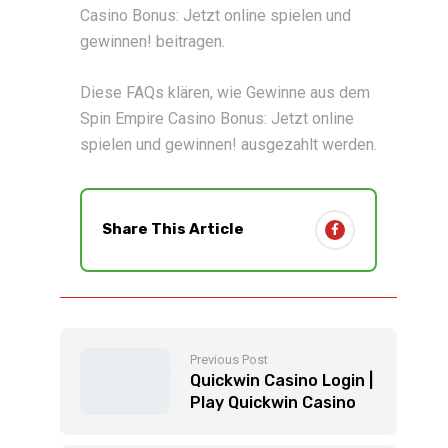
Casino Bonus: Jetzt online spielen und
gewinnen! beitragen.
Diese FAQs klären, wie Gewinne aus dem
Spin Empire Casino Bonus: Jetzt online
spielen und gewinnen! ausgezahlt werden.
Share This Article
Previous Post
Quickwin Casino Login |
Play Quickwin Casino
Online in Canada