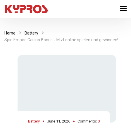
Home
Battery
Spin Empire Casino Bonus: Jetzt online spielen und gewinnen!
Battery
June 11, 2026
Comments:
0