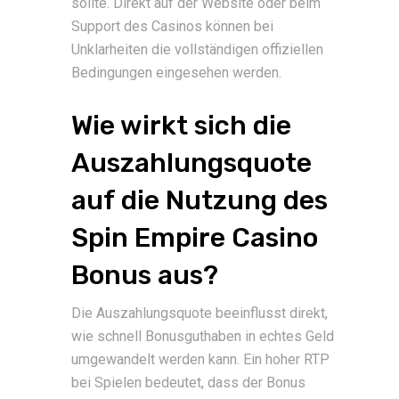
sollte. Direkt auf der Website oder beim
Support des Casinos können bei
Unklarheiten die vollständigen offiziellen
Bedingungen eingesehen werden.
Wie wirkt sich die
Auszahlungsquote
auf die Nutzung des
Spin Empire Casino
Bonus aus?
Die Auszahlungsquote beeinflusst direkt,
wie schnell Bonusguthaben in echtes Geld
umgewandelt werden kann. Ein hoher RTP
bei Spielen bedeutet, dass der Bonus