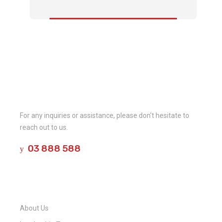
Contact Us
For any inquiries or assistance, please don't hesitate to
reach out to us.
03 888 588
Company
About Us