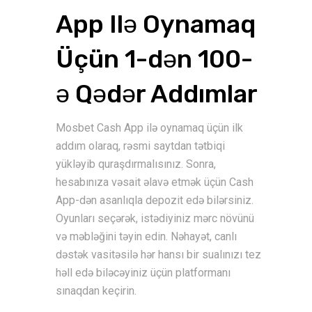
App Ilə Oynamaq
Üçün 1-dən 100-
ə Qədər Addımlar
Mosbet Cash App ilə oynamaq üçün ilk
addım olaraq, rəsmi saytdan tətbiqi
yükləyib quraşdırmalısınız. Sonra,
hesabınıza vəsait əlavə etmək üçün Cash
App-dən asanlıqla depozit edə bilərsiniz.
Oyunları seçərək, istədiyiniz mərc növünü
və məbləğini təyin edin. Nəhayət, canlı
dəstək vasitəsilə hər hansı bir sualınızı tez
həll edə biləcəyiniz üçün platformanı
sınaqdan keçirin.