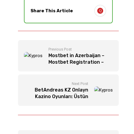
Share This Article
Previous Post
Mostbet in Azerbaijan –
Mostbet Registration –
Simple Steps, No Surprises
Next Post
BetAndreas KZ Onlayn
Kazino Oyunları: Üstün
Qazanma Təcrübəsi