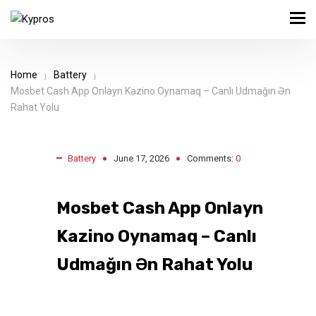
Home
Battery
Mosbet Cash App Onlayn Kazino Oynamaq – Canlı Udmağın Ən
Rahat Yolu
Battery
June 17, 2026
Comments:
0
Mosbet Cash App Onlayn
Kazino Oynamaq – Canlı
Udmağın Ən Rahat Yolu