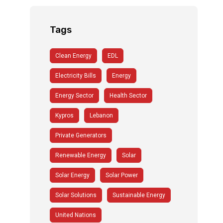
Tags
Clean Energy
EDL
Electricity Bills
Energy
Energy Sector
Health Sector
Kypros
Lebanon
Private Generators
Renewable Energy
Solar
Solar Energy
Solar Power
Solar Solutions
Sustainable Energy
United Nations