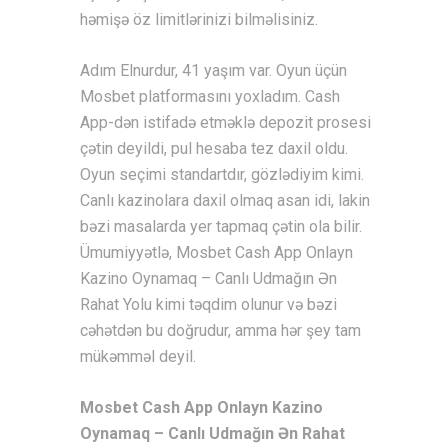
həmişə öz limitlərinizi bilməlisiniz.
Adım Elnurdur, 41 yaşım var. Oyun üçün
Mosbet platformasını yoxladım. Cash
App-dən istifadə etməklə depozit prosesi
çətin deyildi, pul hesaba tez daxil oldu.
Oyun seçimi standartdır, gözlədiyim kimi.
Canlı kazinolara daxil olmaq asan idi, lakin
bəzi masalarda yer tapmaq çətin ola bilir.
Ümumiyyətlə, Mosbet Cash App Onlayn
Kazino Oynamaq – Canlı Udmağın Ən
Rahat Yolu kimi təqdim olunur və bəzi
cəhətdən bu doğrudur, amma hər şey tam
mükəmməl deyil.
Mosbet Cash App Onlayn Kazino
Oynamaq – Canlı Udmağın Ən Rahat