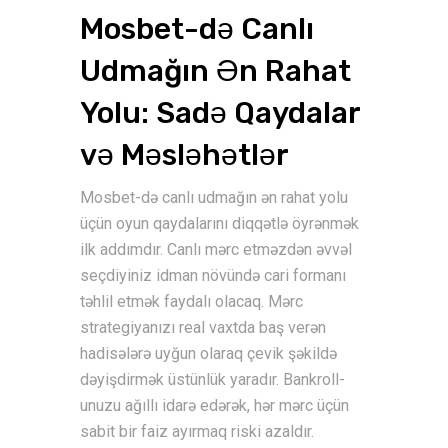
Mosbet-də Canlı
Udmağın Ən Rahat
Yolu: Sadə Qaydalar
və Məsləhətlər
Mosbet-də canlı udmağın ən rahat yolu
üçün oyun qaydalarını diqqətlə öyrənmək
ilk addımdır. Canlı mərc etməzdən əvvəl
seçdiyiniz idman növündə cari formanı
təhlil etmək faydalı olacaq. Mərc
strategiyanızı real vaxtda baş verən
hadisələrə uyğun olaraq çevik şəkildə
dəyişdirmək üstünlük yaradır. Bankroll-
unuzu ağıllı idarə edərək, hər mərc üçün
sabit bir faiz ayırmaq riski azaldır.